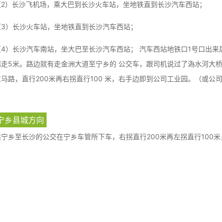
（2）长沙飞机场，乘大巴到长沙火车站，坐地铁直到长沙汽车西站；
（3）长沙火车站，坐地铁直到长沙汽车西站；
（4）长沙汽车南站，坐大巴至长沙汽车西站； 汽车西站地铁口1号口出来
拐走5米。路边就有走金洲大道至宁乡的 公交车，跟司机说过了溈水河大
过马路，直行200米再右拐直行100 米，右手边即到公司工业园。（或公
宁乡县城方向
乘宁乡至长沙的公交在宁乡车管所下车，右拐直行200米再左拐直行100