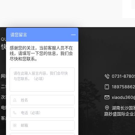
请您留言
QUICK NAVIGATION
快捷导航
感谢您的关注，当前客服人员不在
线，请填写一下您的信息，我们会
尽快和您联系。
网站首页
0731-8780
二氧化氯发生器
关于源生
189758862
次氯酸钠发生器
联系我们
xiaodu360
电解二氧化氯发生器
湖南长沙国
路妙盛国际企业
客户案例