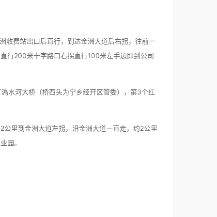
金洲收费站出口后直行，到达金洲大道后右拐，往前一
直行200米十字路口右拐直行100米左手边即到公司
了溈水河大桥（桥西头为宁乡经开区管委），第3个红
2公里到金洲大道左拐，沿金洲大道一直走，约2公里
工业园。