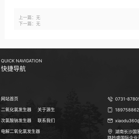
上一篇：无
下一篇：无
QUICK NAVIGATION
快捷导航
网站首页
0731-8780
二氧化氯发生器
关于源生
189758862
次氯酸钠发生器
联系我们
xiaodu360
电解二氧化氯发生器
湖南长沙国
路妙盛国际企业